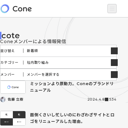
cote
Coneメンバーによる情報発信
並び替え
新着順
カテゴリー
社内取り組み
メンバー
メンバーを選択する
ミッションより原動力。Coneのブランドリ
佐藤 立樹
ニューアル
佐藤 立樹
2024.4.8
534
佐々野 力
湯浅 春樹
面倒くさいし忙しいのにわざわざサイトとロ
ゴをリニューアルした理由。
田中 晴