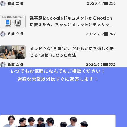
佐藤 立樹
2023.4.7
356
熊本 羽那丸
議事録をGoogleドキュメントからNotion
山口 友貴
に変えたら、ちゃんとメリットとデメリット
上田透也
があった件
佐藤 立樹
2022.7.12
747
メンドウな”日報”が、だれもが待ち遠しく感
じる”週報”になった魔法
佐藤 立樹
2022.6.21
552
いつでもお気軽になんでもご相談ください！
迷惑な営業以外はすぐに返答します！