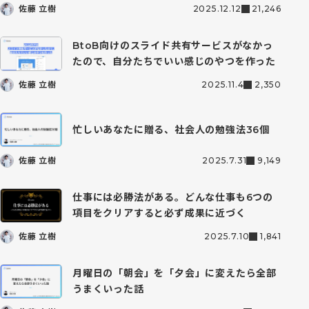
佐藤 立樹
2025.12.12
21,246
熊本 羽那丸
BtoB向けのスライド共有サービスがなかっ
山口 友貴
たので、自分たちでいい感じのやつを作った
上田透也
佐藤 立樹
2025.11.4
2,350
忙しいあなたに贈る、社会人の勉強法36個
佐藤 立樹
2025.7.31
9,149
仕事には必勝法がある。どんな仕事も6つの
項目をクリアすると必ず成果に近づく
佐藤 立樹
2025.7.10
1,841
月曜日の「朝会」を「夕会」に変えたら全部
うまくいった話