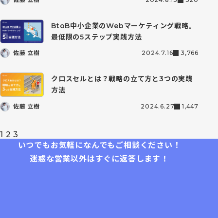
BtoB中小企業のWebマーケティング戦略。
最低限の5ステップ実践方法
佐藤 立樹
2024.7.16
3,766
クロスセルとは？戦略の立て方と3つの実践
方法
佐藤 立樹
2024.6.27
1,447
投
1
2
3
稿
いつでもお気軽になんでもご相談ください！
の
ペ
迷惑な営業以外はすぐに返答します！
ー
ジ
送
り