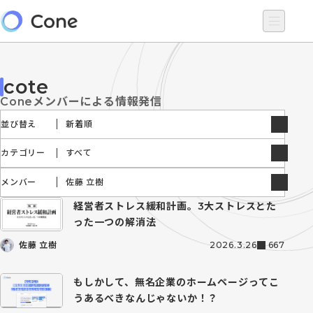
cote
Coneメンバーによる情報発信
並び替え
新着順
カテゴリー
すべて
メンバー
佐藤 立樹
経営者ストレス緩和計画。3大ストレスとた
佐藤 立樹
った一つの解消法
佐藤 立樹
2026.3.26
667
佐々野 力
湯浅 春樹
もしかして、無名企業のホームページってこ
うあるべきなんじゃないか！？
田中 晴