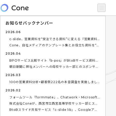
お知らせバックナンバー
2026.06
c-slide、営業資料を“受注できる資料”に変える『営業資料
改善ガイドブック』を無料公開（全100ページ＋テンプレー
ト3種）
Cone、自社メディアのテンプレート集とお役立ち資料を“個
人情報の入力なし”で開放。ノウハウは、無料で。
2026.04
BPOサービス比較サイト「b-pos」がBtoBサービス資料ポ
ータルサイト「slide lib」として全面リニューアル
朝日新聞に弊社メンバーへの母校サッカー部とのスポンサー
シップに関するインタビューが掲載されました。
2026.03
100の営業資料分析×顧客側222名の本音調査を実施しまし
た。
2026.02
フォームツール「formmate」、Chatwork・Microsoft
Teams・Zoomとの外部連携を開始
株式会社Coneが、西宮市立西宮高等学校サッカー部とスポ
ンサー契約を締結
BtoBスライド共有サービス「c-slide lib」、Googleアカ
ウントでログイン可能に