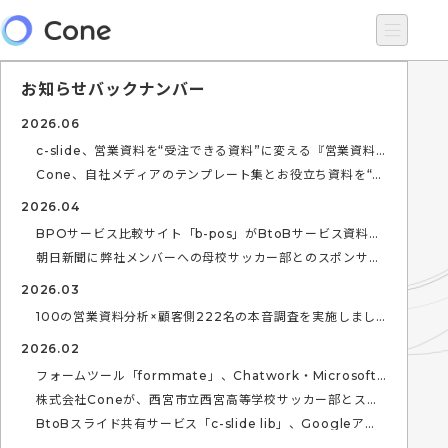
お知らせバックナンバー
2026.06
c-slide、営業資料を“受注できる資料”に変える『営業資料
改善ガイドブック』を無料公開（全100ページ＋テンプレー
ト3種）
Cone、自社メディアのテンプレート集とお役立ち資料を“個
人情報の入力なし”で開放。ノウハウは、無料で。
2026.04
BPOサービス比較サイト「b-pos」がBtoBサービス資料ポ
ータルサイト「slide lib」として全面リニューアル
朝日新聞に弊社メンバーへの母校サッカー部とのスポンサー
シップに関するインタビューが掲載されました。
2026.03
100の営業資料分析×顧客側222名の本音調査を実施しまし
た。
2026.02
フォームツール「formmate」、Chatwork・Microsoft
Teams・Zoomとの外部連携を開始
株式会社Coneが、西宮市立西宮高等学校サッカー部とスポ
ンサー契約を締結
BtoBスライド共有サービス「c-slide lib」、Googleアカ
ウントでログイン可能に