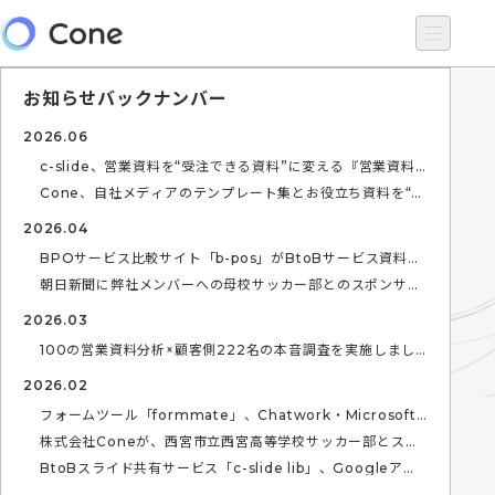
お知らせバックナンバー
2026.06
c-slide、営業資料を“受注できる資料”に変える『営業資料
改善ガイドブック』を無料公開（全100ページ＋テンプレー
ト3種）
Cone、自社メディアのテンプレート集とお役立ち資料を“個
人情報の入力なし”で開放。ノウハウは、無料で。
2026.04
BPOサービス比較サイト「b-pos」がBtoBサービス資料ポ
ータルサイト「slide lib」として全面リニューアル
朝日新聞に弊社メンバーへの母校サッカー部とのスポンサー
シップに関するインタビューが掲載されました。
2026.03
100の営業資料分析×顧客側222名の本音調査を実施しまし
た。
2026.02
フォームツール「formmate」、Chatwork・Microsoft
Teams・Zoomとの外部連携を開始
株式会社Coneが、西宮市立西宮高等学校サッカー部とスポ
ンサー契約を締結
BtoBスライド共有サービス「c-slide lib」、Googleアカ
ウントでログイン可能に