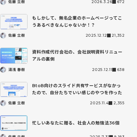
佐藤 立樹
2026.3.26
672
もしかして、無名企業のホームページってこ
うあるべきなんじゃないか！？
佐藤 立樹
2025.12.12
21,352
資料作成代行会社の、会社説明資料リニュー
アルの裏側
湯浅 春樹
2025.12.11
638
BtoB向けのスライド共有サービスがなかっ
たので、自分たちでいい感じのやつを作った
佐藤 立樹
2025.11.4
2,355
忙しいあなたに贈る、社会人の勉強法36個
佐藤 立樹
2025.7.31
9,183